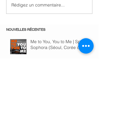
Rédigez un commentaire...
NOUVELLES RÉCENTES
Me to You, You to Me | Space
Sophora (Séoul, Corée du Sud)
du 28 novembre au 15
décembre 2024
COUPLE ARTISTS | FONDATION
JORDI BONET du 30 août au 1er
septembre 2024
NOUVELLE ÈRE: Exposition
collective | Galerie Robertson
Arès du 11 juillet au 24 août
2024