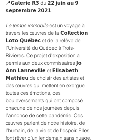
📍𝗚𝗮𝗹𝗲𝗿𝗶𝗲 𝗥𝟯 du 𝟮𝟮 𝗷𝘂𝗶𝗻 𝗮𝘂 𝟵 
𝘀𝗲𝗽𝘁𝗲𝗺𝗯𝗿𝗲 𝟮𝟬𝟮𝟭.
Le temps immobile
 est un voyage à 
travers les œuvres de la 𝗖𝗼𝗹𝗹𝗲𝗰𝘁𝗶𝗼𝗻 
𝗟𝗼𝘁𝗼-𝗤𝘂𝗲́𝗯𝗲𝗰 et de la relève de 
l’Université du Québec à Trois-
Rivières. Ce projet d’exposition a 
permis aux deux commissaires 𝗝𝗼 
𝗔𝗻𝗻 𝗟𝗮𝗻𝗻𝗲𝘃𝗶𝗹𝗹𝗲 et 𝗘́𝗹𝗶𝘀𝗮𝗯𝗲𝘁𝗵 
𝗠𝗮𝘁𝗵𝗶𝗲𝘂 de choisir des artistes et 
des œuvres qui mettent en exergue 
toutes ces émotions, ces 
bouleversements qui ont composé 
chacune de nos journées depuis 
l’annonce de cette pandémie. Ces 
œuvres parlent de notre histoire, de 
l’humain, de la vie et de l’espoir. Elles 
font rêver d’un lendemain sans nuage. 