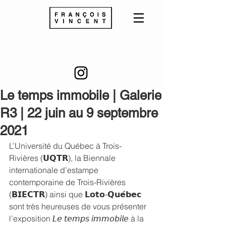
Le temps immobile | Galerie
R3 | 22 juin au 9 septembre
2021
L’Université du Québec à Trois-
Rivières (𝗨𝗤𝗧𝗥), la Biennale 
internationale d’estampe 
contemporaine de Trois-Rivières 
(𝗕𝗜𝗘𝗖𝗧𝗥) ainsi que 𝗟𝗼𝘁𝗼-𝗤𝘂𝗲́𝗯𝗲𝗰 
sont très heureuses de vous présenter 
l’exposition 𝘓𝘦 𝘵𝘦𝘮𝘱𝘴 𝘪𝘮𝘮𝘰𝘣𝘪𝘭𝘦 à la 