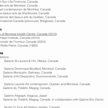
on Sun Life Financial, Canada
des arts de Montréal, Canada
art contemporain de Montréal, Canada
s beaux-arts de Sherbrooke, Canada
tional des beaux-arts du Québec, Canada
ernational Canada (previously Téléglobe), Canada
rt
ty of Montreal Health Centre, Canada (2013)
Heart Institute, Canada (2010)
tionale de l'humour, Canada (2004)
Petite-Patrie, Canada (1993)
ons
bitions
lerie St-Laurent & Hill, Ottawa, Canada
lerie Dominique Bouffard, Montreal, Canada
e Montcalm, Gatineau, Canada
 d’Art Desjardins, Drummondville, Canada
lerie Lacerte Art contemporain, Quebec and Montreal, Canada
e du Théâtre, Magog, Canada
lerie Artgraph, Nagoya, Japan
 du Théâtre, Magog, Canada, in collaboration with Galerie Éric Devlin
dio 21 Fine Art Gallery, Halifax, Canada