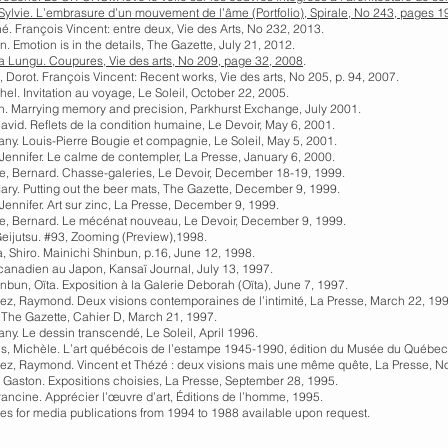
Sylvie. L’embrasure d’un mouvement de l’âme (Portfolio), Spirale, No 243, pages 1
é. François Vincent: entre deux, Vie des Arts, No 232, 2013.
n. Emotion is in the details, The Gazette, July 21, 2012.
na Lungu. Coupures, Vie des arts, No 209, page 32, 2008
.
 Dorot. François Vincent: Recent works, Vie des arts, No 205, p. 94, 2007.
hel. Invitation au voyage, Le Soleil, October 22, 2005.
th. Marrying memory and precision, Parkhurst Exchange, July 2001.
avid. Reflets de la condition humaine, Le Devoir, May 6, 2001.
ny. Louis-Pierre Bougie et compagnie, Le Soleil, May 5, 2001.
Jennifer. Le calme de contempler, La Presse, January 6, 2000.
, Bernard. Chasse-galeries, Le Devoir, December 18-19, 1999.
ary. Putting out the beer mats, The Gazette, December 9, 1999.
Jennifer. Art sur zinc, La Presse, December 9, 1999.
, Bernard. Le mécénat nouveau, Le Devoir, December 9, 1999.
eijutsu. #93, Zooming (Preview),1998.
 Shiro. Mainichi Shinbun, p.16, June 12, 1998.
canadien au Japon, Kansaï Journal, July 13, 1997.
bun, Oïta. Exposition à la Galerie Deborah (Oïta), June 7, 1997.
ez, Raymond. Deux visions contemporaines de l’intimité, La Presse, March 22, 199
, The Gazette, Cahier D, March 21, 1997.
ny. Le dessin transcendé, Le Soleil, April 1996.
s, Michèle. L’art québécois de l’estampe 1945-1990, édition du Musée du Québec,
ez, Raymond. Vincent et Thézé : deux visions mais une même quête, La Presse, N
 Gaston. Expositions choisies, La Presse, September 28, 1995.
rancine. Apprécier l’œuvre d’art, Éditions de l’homme, 1995.
es for media publications from 1994 to 1988 available upon request.