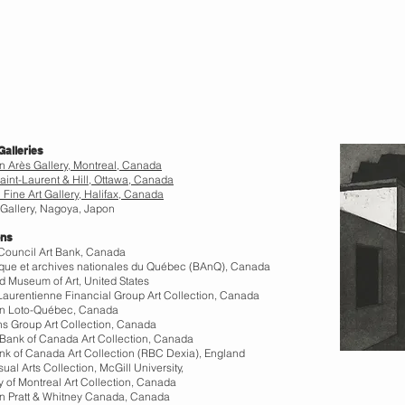
 Galleries
n Arè
s Gallery, Montreal, Canada
aint-Laurent & Hill, Ottawa, Canada
 Fine Art Gallery, Halifax, Canada
 Gallery, Nagoya, Japon
ons
ouncil Art Bank, Canada
èque et archives nationales du Québec (BAnQ), Canada
d Museum of Art, United States
aurentienne Financial Group Art Collection, Canada
on Loto-Québec, Canada
ns Group Art Collection, Canada
 Bank of Canada Art Collection, Canada
nk of Canada Art Collection (RBC Dexia), England
sual Arts Collection, McGill University,
y of Montreal Art Collection, Canada
on Pratt & Whitney Canada, Canada