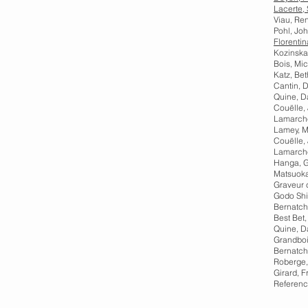
Lacerte, 
Viau, Ren
Pohl, Joh
Florenti
Kozinska,
Bois, Mic
Katz, Be
Cantin, D
Quine, Da
Couëlle, 
Lamarche
Lamey, M
Couëlle, 
Lamarche
Hanga, G
Matsuoka,
Graveur 
Godo Shin
Bernatch
Best Bet
Quine, Da
Grandboi
Bernatch
Roberge,
Girard, F
Referenc