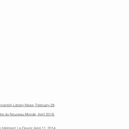
iversity Library News, February 28,
éâtre du Nouveau Monde, April 2019.
 bâtiment, Le Devoir, April 11, 2014.