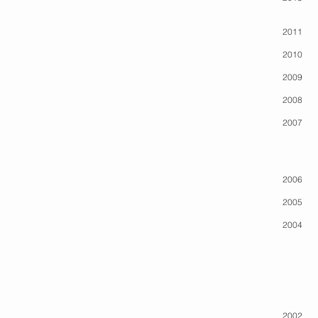
Galerie
2011 Un 
2010 Stu
2009 Œu
2008 Ga
2007 Ga
Studio
Galeri
Espace 
2006 Ga
2005 Ga
2004 Ga
Studio
Galeri
Galerie
Galeri
Studio
Galeri
2002 Ga