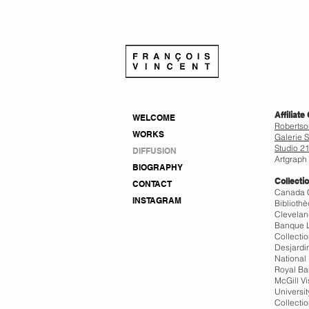
Affiliate
WELCOME
Robertso
WORKS
Galerie S
Studio 21
DIFFUSION
Artgraph
BIOGRAPHY
Collecti
CONTACT
Canada C
INSTAGRAM
Biblioth
Clevelan
Banque L
Collecti
Desjardi
National
Royal Ba
McGill Vi
Universit
Collecti