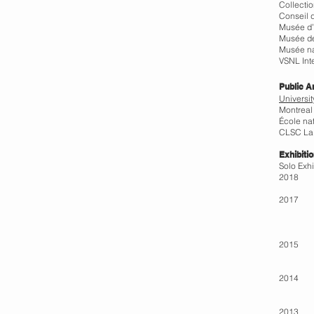
Collecti
Conseil 
Musée d’
Musée de
Musée na
VSNL Int
Public A
Universi
Montreal 
École na
CLSC La 
Exhibiti
Solo Exhi
2018 Ga
2017 Ga
Galeri
Galerie
2015 Ga
Galeri
2014 Ga
Galerie
2013 Stu