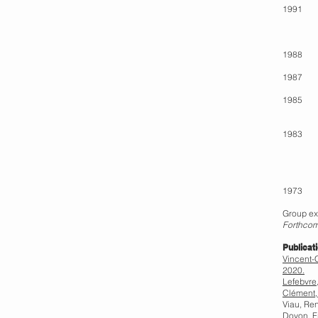
1991 Gal
Galerie
Galerie
1988 Ga
1987 Gal
1985 Gal
Galerie
1983 Gal
Atelie
Centre 
Galerie
1973 Gal
Group ex
Forthco
Publicat
Vincent-C
2020.
Lefebvre,
Clément,
Viau, Ren
Doyon, Fr