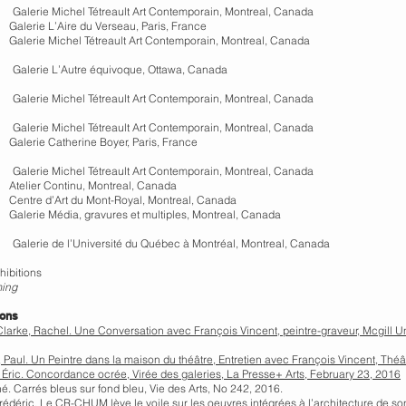
erie Michel Tétreault Art Contemporain, Montreal, Canada
 L’Aire du Verseau, Paris, France
 Michel Tétreault Art Contemporain, Montreal, Canada
lerie L’Autre équivoque, Ottawa, Canada
erie Michel Tétreault Art Contemporain, Montreal, Canada
erie Michel Tétreault Art Contemporain, Montreal, Canada
 Catherine Boyer, Paris, France
erie Michel Tétreault Art Contemporain, Montreal, Canada
r Continu, Montreal, Canada
d’Art du Mont-Royal, Montreal, Canada
 Média, gravures et multiples, Montreal, Canada
erie de l’Université du Québec à Montréal, Montreal, Canada
hibitions
ming
ions
larke, Rachel. Une Conversation avec François Vincent, peintre-graveur, Mcgill Un
 Paul. Un Peintre dans la maison du théâtre, Entretien avec François Vincent, Th
 Éric. Concordance ocrée, Virée des galeries, La Presse+ Arts, February 23, 2016
é. Carrés bleus sur fond bleu, Vie des Arts, No 242, 2016.
édéric. Le CR-CHUM lève le voile sur les oeuvres intégrées à l’architecture de son