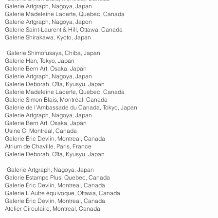
e Artgraph, Nagoya, Japan
e Madeleine Lacerte, Quebec, Canada
e Artgraph, Nagoya, Japon
 Saint-Laurent & Hill, Ottawa, Canada
e Shirakawa, Kyoto, Japan
lerie Shimofusaya, Chiba, Japan
e Han, Tokyo, Japan
e Bern Art, Osaka, Japan
e Artgraph, Nagoya, Japan
e Deborah, Oïta, Kyusyu, Japan
e Madeleine Lacerte, Quebec, Canada
e Simon Blais, Montréal, Canada
e de l’Ambassade du Canada, Tokyo, Japan
e Artgraph, Nagoya, Japan
e Bern Art, Osaka, Japan
C, Montreal, Canada
e Éric Devlin, Montreal, Canada
 de Chaville, Paris, France
e Deborah, Oïta, Kyusyu, Japan
lerie Artgraph, Nagoya, Japan
e Estampe Plus, Quebec, Canada
e Éric Devlin, Montreal, Canada
e L’Autre équivoque, Ottawa, Canada
e Éric Devlin, Montreal, Canada
 Circulaire, Montreal, Canada