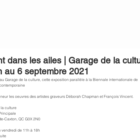
t dans les ailes | Garage de la cultu
in au 6 septembre 2021
u Garage de la culture, cette exposition parallèle à la Biennale internationale de 
 contemporaine 
nneur les oeuvres des artistes graveurs Déborah Chapman et François Vincent.
la culture
rincipale
-de-Caxton, QC G0X 2N0
u vendredi de 11h à 18h
uite