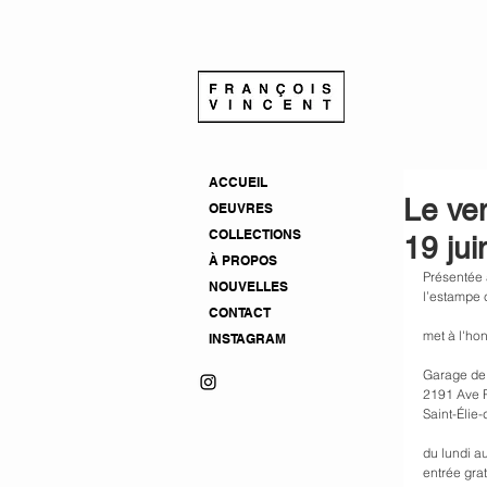
ACCUEIL
Le ven
OEUVRES
COLLECTIONS
19 ju
À PROPOS
Présentée a
NOUVELLES
l’estampe
CONTACT
met à l'ho
INSTAGRAM
Garage de 
2191 Ave P
Saint-Élie
du lundi a
entrée grat