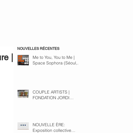
NOUVELLES RÉCENTES
re |
Me to You, You to Me |
Space Sophora (Séoul,
Corée du Sud) du 28
novembre au 15
décembre 2024
COUPLE ARTISTS |
FONDATION JORDI
BONET du 30 août au 1er
septembre 2024
NOUVELLE ÈRE:
Exposition collective