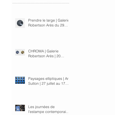
| Galerie Robertson Arès
du 11 juillet au 24 août
2024
Prendre le large | Galerie
Robertson Arès du 29
février au 23 mars 2024
CHROMA | Galerie
Robertson Arès | 20
janvier au 17 février 2024
Paysages elliptiques | Arts
Sutton | 27 juillet au 17
septembre 2023
Les journées de
l'estampe contemporaine